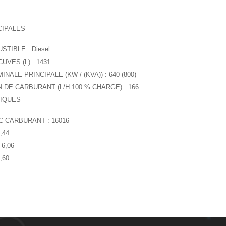
CIPALES
TIBLE : Diesel
UVES (L) : 1431
ALE PRINCIPALE (KW / (KVA)) : 640 (800)
DE CARBURANT (L/H 100 % CHARGE) : 166
IQUES
C CARBURANT : 16016
,44
6,06
,60