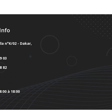
Info
lla n°K/02 - Dakar,
9 03
8 82
ation-groupe-
-senegal.com
8:00 à 18:00