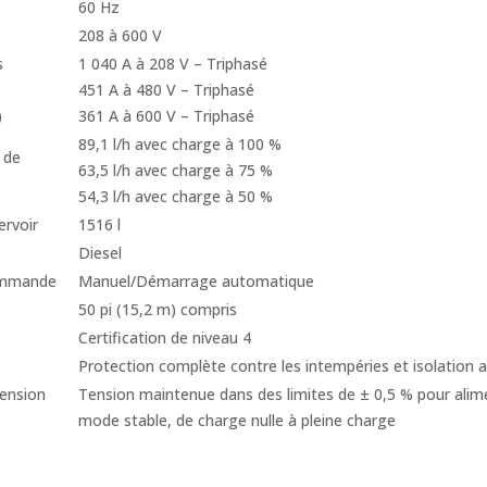
60 Hz
208 à 600 V
s
1 040 A à 208 V – Triphasé
451 A à 480 V – Triphasé
)
361 A à 600 V – Triphasé
89,1 l/h avec charge à 100 %
 de
63,5 l/h avec charge à 75 %
54,3 l/h avec charge à 50 %
ervoir
1516 l
Diesel
ommande
Manuel/Démarrage automatique
50 pi (15,2 m) compris
Certification de niveau 4
Protection complète contre les intempéries et isolation 
tension
Tension maintenue dans des limites de ± 0,5 % pour ali
mode stable, de charge nulle à pleine charge